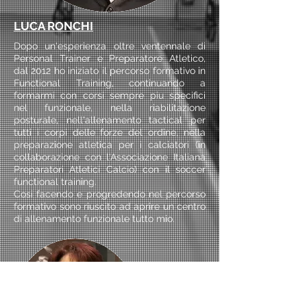
LUCA RONCHI
Dopo un'esperienza oltre ventennale di
Personal Trainer e Preparatore Atletico,
dal 2012 ho iniziato il percorso formativo in
Functional Training, continuando a
formarmi con corsi sempre piu specifici
nel funzionale, nella riabilitazione
posturale, nell'allenamento tactical per
tutti i corpi delle forze del ordine, nella
preparazione atletica per i calciatori (in
collaborazione con l'Associazione Italiana
Preparatori Atletici Calcio) con il soccer
functional training.
Cosi facendo e progredendo nel percorso
formativo sono riuscito ad aprire un centro
di allenamento funzionale tutto mio.